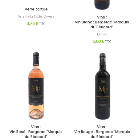
Verre tortue
Arts de la Table
,
Divers
Vins :
Vin Blanc : Bergerac “Marquis
3,75
€
TTC
du Périgord”
Livres
5,00
€
TTC
Vins :
Vins :
Vin Rosé : Bergerac “Marquis
Vin Rouge : Bergerac “Marquis
du Périgord”
du Périgord”