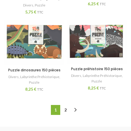
6,25
€
TTC
Divers
,
Puzzle
5,75
€
TTC
Puzzle préhistoire 150 pièces
Puzzle dinosaures 150 pièces
Divers
,
Labyrinthe Préhistorique
,
Divers
,
Labyrinthe Préhistorique
,
Puzzle
Puzzle
8,25
€
TTC
8,25
€
TTC
1
2