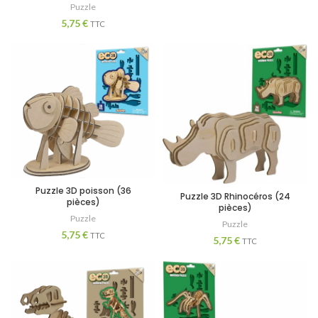
Puzzle
5,75
€
TTC
Puzzle 3D poisson (36
Puzzle 3D Rhinocéros (24
pièces)
pièces)
Puzzle
Puzzle
5,75
€
TTC
5,75
€
TTC