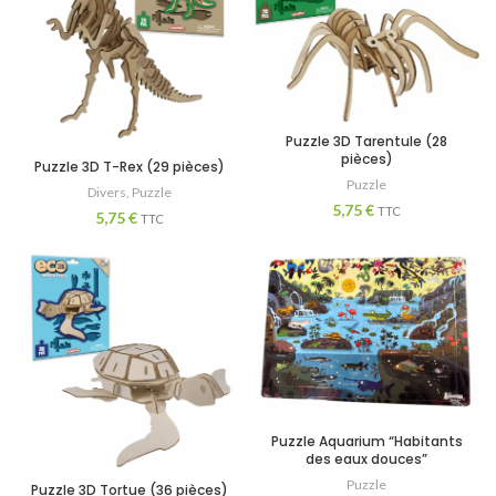
Puzzle 3D Tarentule (28
pièces)
Puzzle 3D T-Rex (29 pièces)
Puzzle
Divers
,
Puzzle
5,75
€
TTC
5,75
€
TTC
Puzzle Aquarium “Habitants
des eaux douces”
Puzzle
Puzzle 3D Tortue (36 pièces)