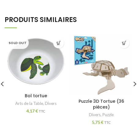
PRODUITS SIMILAIRES
SOLD OUT
Bol tortue
Puzzle 3D Tortue (36
Arts de la Table
,
Divers
pièces)
4,17
€
TTC
Divers
,
Puzzle
5,75
€
TTC