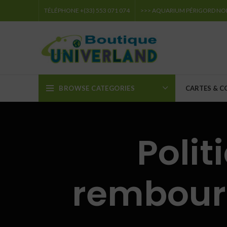
TÉLÉPHONE +(33) 553 071 074
>>> AQUARIUM PÉRIGORD NO
BROWSE CATEGORIES
CARTES & C
Polit
rembours