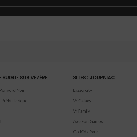
LE BUGUE SUR VÉZÈRE
SITES : JOURNIAC
érigord Noir
Lazzercity
 Préhistorique
Vr Galaxy
Vr Family
f
Axe Fun Games
Go Kids Park