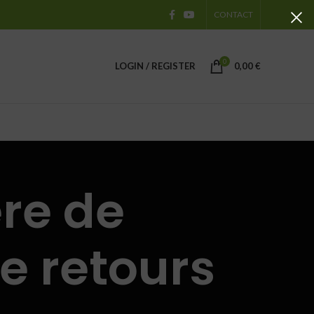
CONTACT
0
LOGIN / REGISTER
0,00
€
ère de
e retours