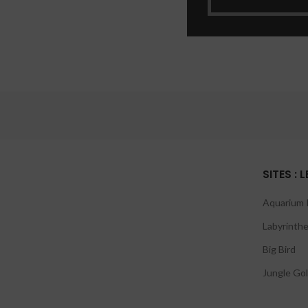
SITES : 
Aquarium P
Labyrinthe
Big Bird
Jungle Gol