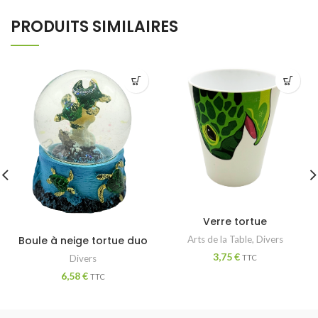
PRODUITS SIMILAIRES
Verre tortue
Boule à neige tortue duo
Arts de la Table
,
Divers
3,75
€
Divers
TTC
6,58
€
TTC