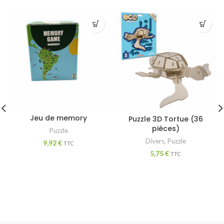
Jeu de memory
Puzzle 3D Tortue (36
pièces)
Puzzle
Divers
,
Puzzle
9,92
€
TTC
5,75
€
TTC