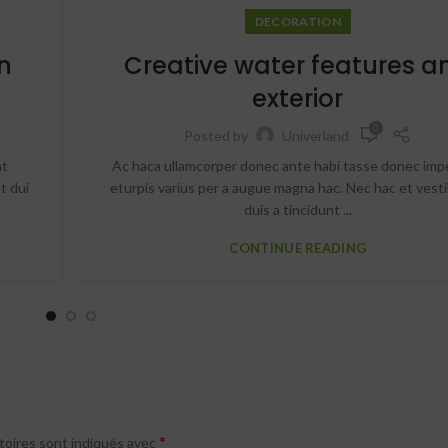
DECORATION
n
Creative water features a
exterior
0
Posted by
Univerland
nt
Ac haca ullamcorper donec ante habi tasse donec imp
t dui
eturpis varius per a augue magna hac. Nec hac et vest
duis a tincidunt ...
CONTINUE READING
*
toires sont indiqués avec