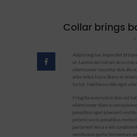
Collar brings b
P
Adipiscing hac imperdiet id bland
ut. Lacinia dui rutrum arcu cra
ullamcorper nascetur duis dis nul
ante tellus fusce libero et etia
tortor. Habitasse nibh eget ulla
Fringilla euismod ut duis est h
ullamcorper diam a cum pulvinar
penatibus eget praesent vestibul
potenti sociis penatibus molest
parturient leo a a elit condimen
vestibulum porta fermentum ad 