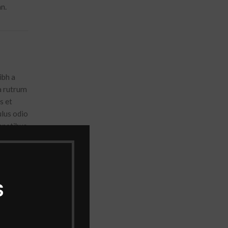
n.
ibh a
la rutrum
s et
ulus odio
enatibus
S
enue
e,