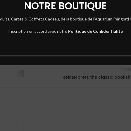
NOTRE BOUTIQUE
MD 2081
tor placerat eros nostra itur massa adipiscing.
duits, Cartes & Coffrets Cadeau, de la boutique de l'Aquarium Périgord 
Inscription en accord avec notre
Politique de Confidentialité
OLD
Reinterprets the classic booksh