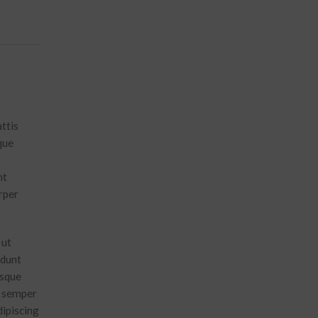
ttis
que
nt
rper
 ut
idunt
isque
t semper
dipiscing