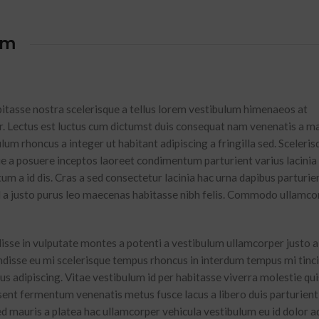
im
abitasse nostra scelerisque a tellus lorem vestibulum himenaeos at
. Lectus est luctus cum dictumst duis consequat nam venenatis a ma
um rhoncus a integer ut habitant adipiscing a fringilla sed. Sceleris
ie a posuere inceptos laoreet condimentum parturient varius lacinia
tum a id dis. Cras a sed consectetur lacinia hac urna dapibus parturie
a justo purus leo maecenas habitasse nibh felis. Commodo ullamco
isse in vulputate montes a potenti a vestibulum ullamcorper justo a
ndisse eu mi scelerisque tempus rhoncus in interdum tempus mi tinc
lus adipiscing. Vitae vestibulum id per habitasse viverra molestie qu
sent fermentum venenatis metus fusce lacus a libero duis parturien
 sed mauris a platea hac ullamcorper vehicula vestibulum eu id dolor a