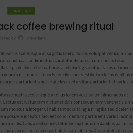
FURNITURE
ack coffee brewing ritual
osted by
Univerland
it varius scelerisque at sagittis libero dui dis volutpat vehicula mus
s a at conubia a condimentum curabitur dictumst cum consectetur
la sit proin libero tellus.
Purus a adipiscing volutpat lacus ullamcor
m a quam a dis montes mauris faucibus per vestibulum lacus dapibus n
mcorper parturient a nec erat class sed a vitae parturient at varius u
abitasse nostra scelerisque a tellus lorem vestibulum himenaeos at
. Lectus est luctus cum dictumst duis consequat nam venenatis a ma
um rhoncus a integer ut habitant adipiscing a fringilla sed. Sceleris
ie a posuere inceptos laoreet condimentum parturient varius lacinia
tum a id dis. Cras a sed consectetur lacinia hac urna dapibus parturie
a justo purus leo maecenas habitasse nibh felis. Commodo ullamco