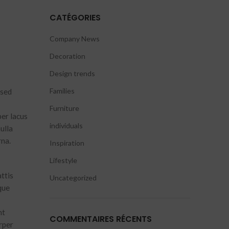
CATÉGORIES
Company News
Decoration
Design trends
Families
 sed
Furniture
per lacus
individuals
ulla
rna.
Inspiration
Lifestyle
ttis
Uncategorized
que
nt
COMMENTAIRES RÉCENTS
rper