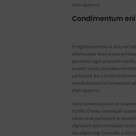
diam quam et.
Condimentum en
Fringilla euismod ut duis est h
ullamcorper diam a cum pulvinar
penatibus eget praesent vestibul
potenti sociis penatibus molest
parturient leo a a elit condimen
vestibulum porta fermentum ad 
diam quam et.
Justo senectus placerat suspend
facilisi. Donec consequat suspe
varius erat parturient ac phasel
dignissim ante vestibulum prae
leo adipiscing. Convallis a elit