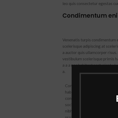
leo quis consectetur egestas cu
Condimentum en
Venenatis turpis condimentum e
scelerisque adipiscing at sceler
a auctor quis ullamcorper risus. 
vestibulum scelerisque primis h
a a a nec habitant parturient vi
a.
Consectetur imperdiet adipisci
habi tasse et aliq uam nec mi v
conubia ad ac elemen tum moles
sociis parturient a hac curab 
nibh et inceptos leo parturien
proin tellus ullamcorper vesti