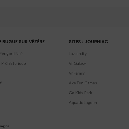
LE BUGUE SUR VÉZÈRE
SITES : JOURNIAC
érigord Noir
Lazzercity
 Préhistorique
Vr Galaxy
Vr Family
f
Axe Fun Games
Go Kids Park
Aquatic Lagoon
pagina