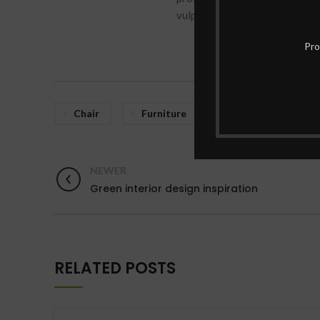
vulputate cubilia quis a portti
Pro
Chair
Furniture
News
NEWER
Green interior design inspiration
RELATED POSTS